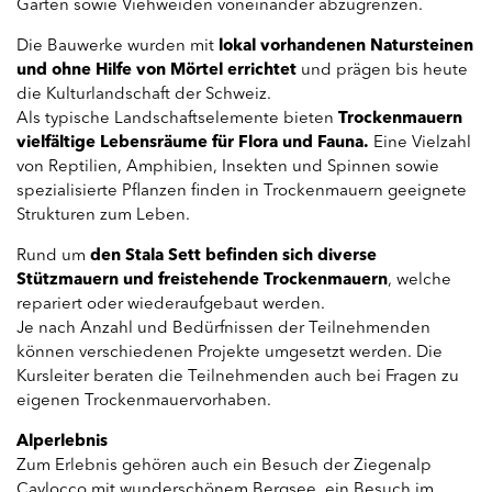
Gärten sowie Viehweiden voneinander abzugrenzen.
​Die Bauwerke wurden mit
lokal vorhandenen Natursteinen
und ohne Hilfe von Mörtel errichtet
und prägen bis heute
die Kulturlandschaft der Schweiz.
Als typische Landschaftselemente bieten
Trockenmauern
vielfältige Lebensräume für Flora und Fauna.
Eine Vielzahl
von Reptilien, Amphibien, Insekten und Spinnen sowie
spezialisierte Pflanzen finden in Trockenmauern geeignete
Strukturen zum Leben.
​Rund um
den Stala Sett befinden sich diverse
Stützmauern und freistehende Trockenmauern
, welche
repariert oder wiederaufgebaut werden.
Je nach Anzahl und Bedürfnissen der Teilnehmenden
können verschiedenen Projekte umgesetzt werden. Die
Kursleiter beraten die Teilnehmenden auch bei Fragen zu
eigenen Trockenmauervorhaben.
Alperlebnis
Zum Erlebnis gehören auch ein Besuch der Ziegenalp
Cavlocco mit wunderschönem Bergsee, ein Besuch im